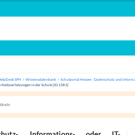
HelpDesk SPH
Wissensdatenbank
Schulportal Hessen - Datenschutz und Informa
erheitsverletzungen in der Schule [ID 1583]
hutz-, Informations- oder IT-