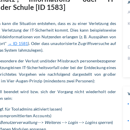
A
 der Schule [ID 1583]
A
kann die Situation entstehen, dass es zu einer Verletzung des
K
Verletzung der IT-Sicherheit kommt. Dies kann beispielsweise
nmeldeinformationen von Nutzenden erlangen (z. B. Ausspähen von
wort"
→ ID 1581
). Oder dass unautorisierte Zugriffsversuche auf
D
das System lahmzulegen).
B
nsbesondere der Verlust und/oder Missbrauch personenbezogener
tzung/einen IT-Sicherheitsvorfall oder bei der Entdeckung eines
gerichtetes Vorgehen wie nachfolgend dargestellt von großer
im Vier-Augen-Prinzip (mindestens zwei Personen):
l beendet wird bzw. sich der Vorgang nicht wiederholt oder
V
en sein:
f. für Tooladmins aktiviert lassen)
 kompromittierten Accounts)
(
Benutzerverwaltung
-->
Weiteres
-->
Login
-->
Logins sperren
)
offenen Modulen anpassen