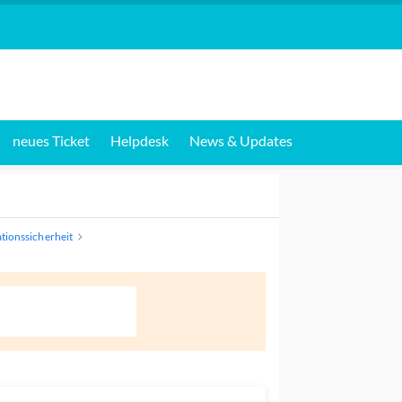
neues Ticket
Helpdesk
News & Updates
tionssicherheit