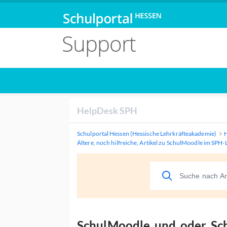
Support
HelpDesk SPH
Schulportal Hessen (Hessische Lehrkräfteakademie)
Ältere, noch hilfreiche, Artikel zu SchulMoodle im SPH-
SchulMoodle und oder Sc