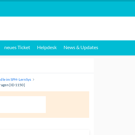
neues Ticket
Helpdesk
News & Updates
dle im SPH-LernSys
ragen [ID 1150]