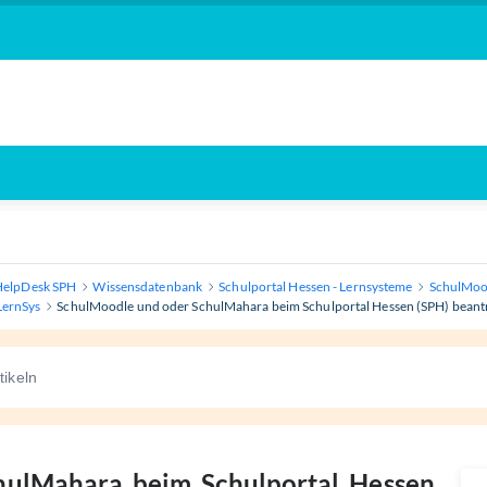
HelpDesk SPH
Wissensdatenbank
Schulportal Hessen - Lernsysteme
SchulMoo
LernSys
SchulMoodle und oder SchulMahara beim Schulportal Hessen (SPH) beant
hulMahara beim Schulportal Hessen