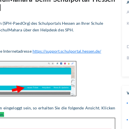
A
]
A
n (SPH-PaedOrg) des Schulportals Hessen an Ihrer Schule
K
 SchulMahara über den Helpdesk des SPH.
D
ie Internetadresse
https://support.schulportal.hessen.de/
B
V
n eingeloggt sein, so erhalten Sie die folgende Ansicht. Klicken
on.